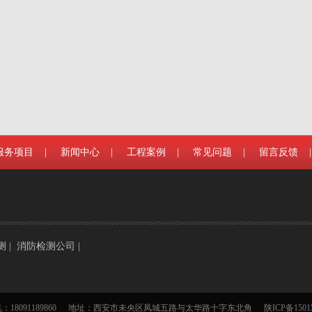
服务项目
|
新闻中心
|
工程案例
|
常见问题
|
留言反馈
|
测
|
消防检测公司
|
：18091189860
地址：西安市未央区凤城五路与太华路十字东北角
陕ICP备1501